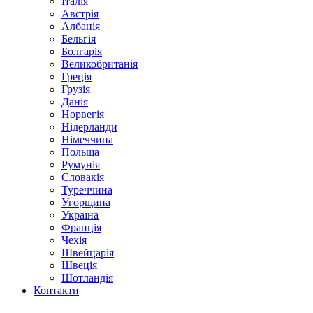
Італія
Австрія
Албанія
Бельгія
Болгарія
Великобританія
Греція
Грузія
Данія
Норвегія
Нідерланди
Німеччина
Польща
Румунія
Словакія
Туреччина
Угорщина
Україна
Франція
Чехія
Швейцарія
Швеція
Шотландія
Контакти