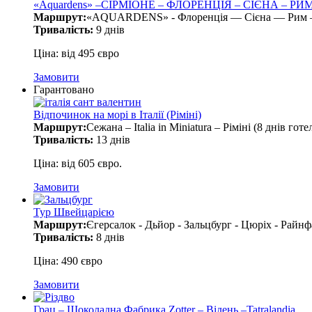
«Aquardens» –СІРМІОНЕ – ФЛОРЕНЦІЯ – СІЄНА – Р
Маршрут:
«AQUARDENS» - Флоренція — Сієна — Рим — 
Тривалість:
9 днів
Ціна: від 495 євро
Замовити
Гарантовано
Відпочинок на морі в Італії (Ріміні)
Маршрут:
Сежана – Italia in Miniatura – Ріміні (8 днів г
Тривалість:
13 днів
Ціна: від 605 євро.
Замовити
Тур Швейцарією
Маршрут:
Єгерсалок - Дьйор - Зальцбург - Цюріх - Райн
Тривалість:
8 днів
Ціна: 490 євро
Замовити
Грац – Шоколадна Фабрика Zotter – Відень –Tatralandia