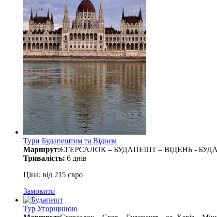
Тури Будапештом та Віднем
Маршрут:
ЄГЕРСАЛОК – БУДАПЕШТ – ВІДЕНЬ - БУ
Тривалість:
6 днів
Ціна: від 215 євро
Замовити
Тур Угорщиною