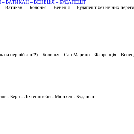
ИМ – ВАТИКАН – ВЕНЕЦіЯ – БУДАПЕШТ
Ватикан — Болонья — Венеція — Будапешт без нічних переїз
отель на першій лінії!) – Болонья – Сан Марино – Флоренція – Вене
фаль - Берн - Ліхтенштейн - Мюнхен - Будапешт