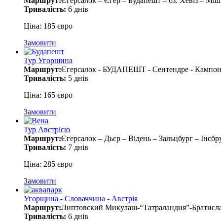
Маршрут:
Єгерсалок – Єгер – Будапешт – оз. Хевіз – Мі
Тривалість:
6 днів
Ціна: 185 євро
Замовити
Тур Угорщина
Маршрут:
Єгерсалок - БУДАПЕШТ - Сентендре - Кампо
Тривалість:
5 днів
Ціна: 165 євро
Замовити
Тур Австрією
Маршрут:
Єгерсалок – Дьєр – Відень – Зальцбург – Інсб
Тривалість:
7 днів
Ціна: 285 євро
Замовити
Угорщина - Словаччина - Австрія
Маршрут:
Липтовский Микулаш-“Татраландия”-Братисл
Тривалість:
6 днів