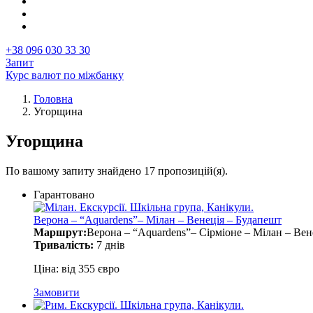
+38 096 030 33 30
Запит
Курс валют по міжбанку
Головна
Угорщина
Рядок
навіґації
Угорщина
По вашому запиту знайдено 17 пропозицій(я).
Гарантовано
Верона – “Aquardens”– Мілан – Венеція – Будапешт
Маршрут:
Верона – “Aquardens”– Сірміоне – Мілан – Вен
Тривалість:
7 днів
Ціна: від 355 євро
Замовити