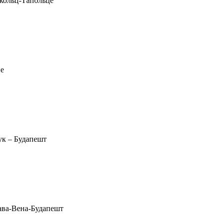
школьц-Тапольце
не
рук – Будапешт
ава-Вена-Будапешт