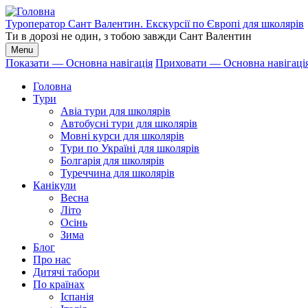
Перейти
до
Туроператор Сант Валентин. Екскурсії по Європі для школярів
основного
Ти в дорозі не один, з тобою завжди Сант Валентин
вмісту
Menu
Показати — Основна навігація
Приховати — Основна навігаці
Основна
Головна
навігація
Тури
Авіа тури для школярів
Автобусні тури для школярів
Мовні курси для школярів
Тури по Україні для школярів
Болгарія для школярів
Туреччина для школярів
Канікули
Весна
Літо
Осінь
Зима
Блог
Про нас
Дитячі табори
По країнах
Іспанія