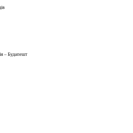
дів
ція – Будапешт