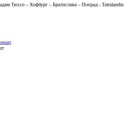
адам Тюссо – Хофбург – Братислава – Попрад - Tatralandia
апешт
шт