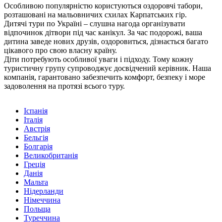
Особливою популярністю користуються оздоровчі табори,
розташовані на мальовничих схилах Карпатських гір.
Дитячі тури по Україні – слушна нагода організувати
відпочинок дітвори під час канікул. За час подорожі, ваша
дитина заведе нових друзів, оздоровиться, дізнається багато
цікавого про свою власну країну.
Діти потребують особливої ​​уваги і підходу. Тому кожну
туристичну групу супроводжує досвідчений керівник. Наша
компанія, гарантовано забезпечить комфорт, безпеку і море
задоволення на протязі всього туру.
Іспанія
Італія
Австрія
Бельгія
Болгарія
Великобританія
Греція
Данія
Мальта
Нідерланди
Німеччина
Польща
Туреччина