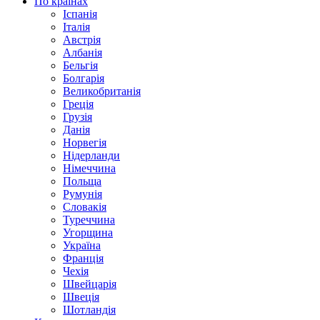
По країнах
Іспанія
Італія
Австрія
Албанія
Бельгія
Болгарія
Великобританія
Греція
Грузія
Данія
Норвегія
Нідерланди
Німеччина
Польща
Румунія
Словакія
Туреччина
Угорщина
Україна
Франція
Чехія
Швейцарія
Швеція
Шотландія