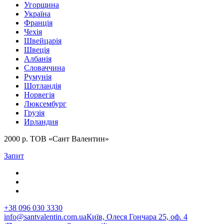
Угорщина
Україна
Франція
Чехія
Швейцарія
Швеція
Албанія
Словаччина
Румунія
Шотландія
Норвегія
Люксембург
Грузія
Ирландия
2000 р. ТОВ «Сант Валентин»
Запит
+38 096 030 3330
info@santvalentin.com.ua
Київ, Олеся Гончара 25, оф. 4