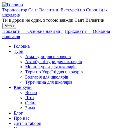
Перейти
до
Туроператор Сант Валентин. Екскурсії по Європі для
основного
школярів
вмісту
Ти в дорозі не один, з тобою завжди Сант Валентин
Menu
Показати — Основна навігація
Приховати — Основна
навігація
Основна
навігація
Головна
Тури
Авіа тури для школярів
Автобусні тури для школярів
Мовні курси для школярів
Тури по Україні для школярів
Болгарія для школярів
Туреччина для школярів
Канікули
Весна
Літо
Осінь
Зима
Блог
Про нас
Дитячі табори