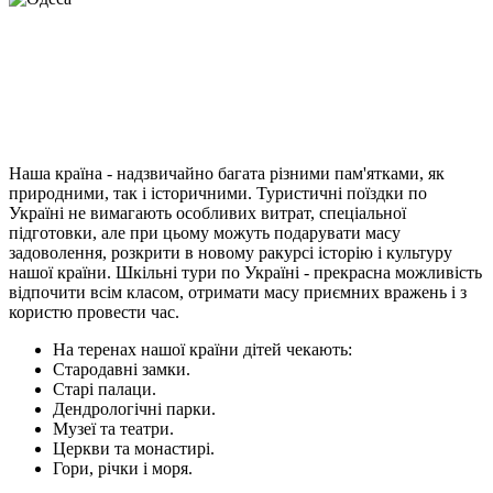
Наша країна - надзвичайно багата різними пам'ятками, як
природними, так і історичними. Туристичні поїздки по
Україні не вимагають особливих витрат, спеціальної
підготовки, але при цьому можуть подарувати масу
задоволення, розкрити в новому ракурсі історію і культуру
нашої країни. Шкільні тури по Україні - прекрасна можливість
відпочити всім класом, отримати масу приємних вражень і з
користю провести час.
На теренах нашої країни дітей чекають:
Стародавні замки.
Старі палаци.
Дендрологічні парки.
Музеї та театри.
Церкви та монастирі.
Гори, річки і моря.