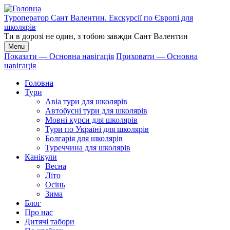
Перейти
до
Туроператор Сант Валентин. Екскурсії по Європі для
основного
школярів
вмісту
Ти в дорозі не один, з тобою завжди Сант Валентин
Menu
Показати — Основна навігація
Приховати — Основна
навігація
Основна
навігація
Головна
Тури
Авіа тури для школярів
Автобусні тури для школярів
Мовні курси для школярів
Тури по Україні для школярів
Болгарія для школярів
Туреччина для школярів
Канікули
Весна
Літо
Осінь
Зима
Блог
Про нас
Дитячі табори