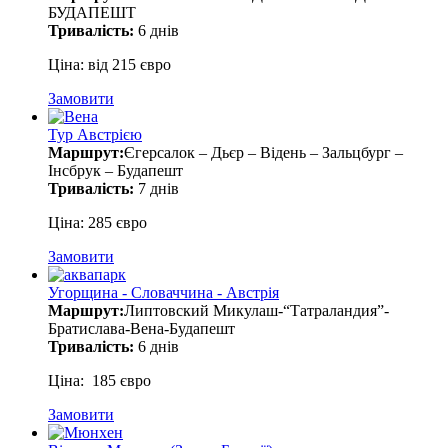
БУДАПЕШТ
Тривалість:
6 днів
Ціна: від 215 євро
Замовити
Тур Австрією
Маршрут:
Єгерсалок – Дьєр – Відень – Зальцбург –
Інсбрук – Будапешт
Тривалість:
7 днів
Ціна: 285 євро
Замовити
Угорщина - Словаччина - Австрія
Маршрут:
Липтовский Микулаш-“Татраландия”-
Братислава-Вена-Будапешт
Тривалість:
6 днів
Ціна: 185 євро
Замовити