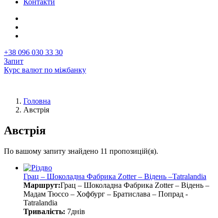
Контакти
+38 096 030 33 30
Запит
Курс валют по міжбанку
Головна
Австрія
Рядок
навіґації
Австрія
По вашому запиту знайдено 11 пропозицій(я).
Грац – Шоколадна Фабрика Zotter – Відень –Tatralandia
Маршрут:
Грац – Шоколадна Фабрика Zotter – Відень –
Мадам Тюссо – Хофбург – Братислава – Попрад -
Tatralandia
Тривалість:
7днів