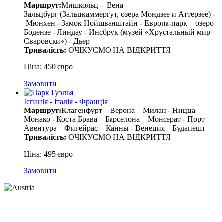
Маршрут:
Мишкольц - Вена –
Зальцбург (Зальцкаммергут, озера Мондзее и Аттерзее) -
Мюнхен - Замок Нойшванштайн - Европа-парк – озеро
Бодензе - Линдау - Инсбрук (музей «Хрустальный мир
Сваровски») - Дьер
Тривалість:
ОЧІКУЄМО НА ВІДКРИТТЯ
Ціна: 450 євро
Замовити
Іспанія - Італія - Франція
Маршрут:
Клагенфурт – Верона – Милан - Ницца –
Монако - Коста Брава – Барселона – Монсерат - Порт
Авентура – Фигейрас – Канны - Венеция – Будапешт
Тривалість:
ОЧІКУЄМО НА ВІДКРИТТЯ
Ціна: 495 євро
Замовити