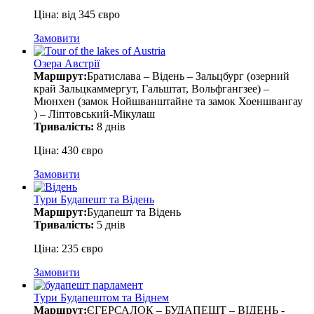
Ціна: від 345 євро
Замовити
Озера Австрії
Маршрут:
Братислава – Відень – Зальцбург (озерний
край Зальцкаммергут, Гальштат, Вольфгангзее) –
Мюнхен (замок Нойшванштайне та замок Хоеншвангау
) – Ліптовський-Мікулаш
Тривалість:
8 днів
Ціна: 430 євро
Замовити
Тури Будапешт та Відень
Маршрут:
Будапешт та Відень
Тривалість:
5 днів
Ціна: 235 євро
Замовити
Тури Будапештом та Віднем
Маршрут:
ЄГЕРСАЛОК – БУДАПЕШТ – ВІДЕНЬ -