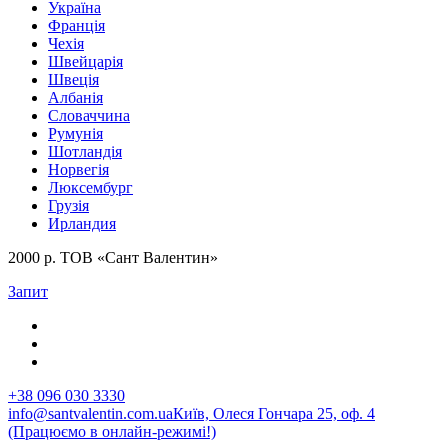
Україна
Франція
Чехія
Швейцарія
Швеція
Албанія
Словаччина
Румунія
Шотландія
Норвегія
Люксембург
Грузія
Ирландия
2000 р. ТОВ «Сант Валентин»
Запит
+38 096 030 3330
info@santvalentin.com.ua
Київ, Олеся Гончара 25, оф. 4
(Працюємо в онлайн-режимі!)