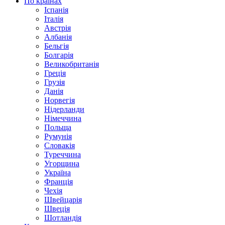
По країнах
Іспанія
Італія
Австрія
Албанія
Бельгія
Болгарія
Великобританія
Греція
Грузія
Данія
Норвегія
Нідерланди
Німеччина
Польща
Румунія
Словакія
Туреччина
Угорщина
Україна
Франція
Чехія
Швейцарія
Швеція
Шотландія