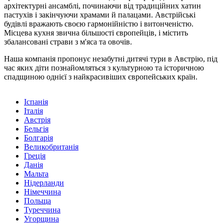
архітектурні ансамблі, починаючи від традиційних хатин
пастухів і закінчуючи храмами й палацами. Австрійські
будівлі вражають своєю гармонійністю і витонченістю.
Місцева кухня звична більшості європейців, і містить
збалансовані страви з м'яса та овочів.
Наша компанія пропонує незабутні дитячі тури в Австрію, під
час яких діти познайомляться з культурною та історичною
спадщиною однієї з найкрасивіших європейських країн.
Іспанія
Італія
Австрія
Бельгія
Болгарія
Великобританія
Греція
Данія
Мальта
Нідерланди
Німеччина
Польща
Туреччина
Угорщина