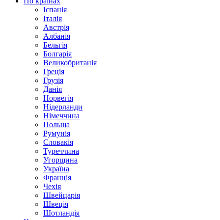
По країнах
Іспанія
Італія
Австрія
Албанія
Бельгія
Болгарія
Великобританія
Греція
Грузія
Данія
Норвегія
Нідерланди
Німеччина
Польща
Румунія
Словакія
Туреччина
Угорщина
Україна
Франція
Чехія
Швейцарія
Швеція
Шотландія