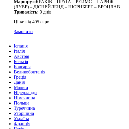
Маршрут:
КРАКІВ – ПРАГА – РЕЙМС – ПАРИЖ
(ЛУВР) – ДІСНЕЙЛЕНД – НЮРНБЕРГ – ВРОЦЛАВ
Тривалість:
9 днів
Ціна: від 495 євро
Замовити
Іспанія
Італія
Австрія
Бельгія
Болгарія
Великобританія
Греція
Данія
Мальта
Нідерланди
Німеччина
Польща
Туреччина
Угорщина
Україна
Франція
Чехія