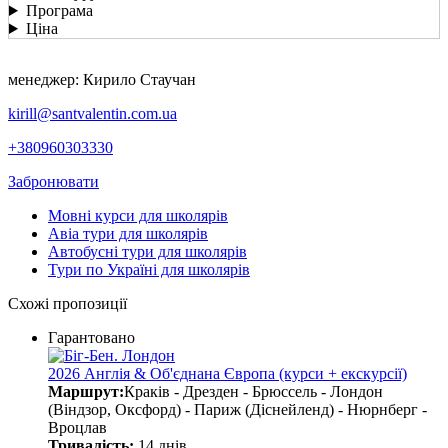
Програма
Ціна
менеджер: Кирило Стаучан
kirill@santvalentin.com.ua
+380960303330
Забронювати
Мовні курси для школярів
Авіа тури для школярів
Автобусні тури для школярів
Тури по Україні для школярів
Схожі пропозиції
Гарантовано
2026 Англія & Об'єднана Європа (курси + екскурсії)
Маршрут:
Краків - Дрезден - Брюссель - Лондон
(Віндзор, Оксфорд) - Париж (Діснейленд) - Нюрнберг -
Вроцлав
Тривалість:
14 днів