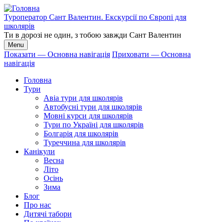
Перейти
до
Туроператор Сант Валентин. Екскурсії по Європі для
основного
школярів
вмісту
Ти в дорозі не один, з тобою завжди Сант Валентин
Menu
Показати — Основна навігація
Приховати — Основна
навігація
Основна
навігація
Головна
Тури
Авіа тури для школярів
Автобусні тури для школярів
Мовні курси для школярів
Тури по Україні для школярів
Болгарія для школярів
Туреччина для школярів
Канікули
Весна
Літо
Осінь
Зима
Блог
Про нас
Дитячі табори