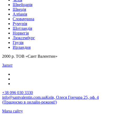
Швейцарія
Швеція
Албанія
Словаччина
Румунія
Шотландія
Норвегія
Люксембург
Грузія
Ирландия
2000 р. ТОВ «Сант Валентин»
Запит
+38 096 030 3330
info@santvalentin.com.ua
Київ, Олеся Гончара 25, оф. 4
(Працюємо в онлайн-режимі!)
Мапа сайту