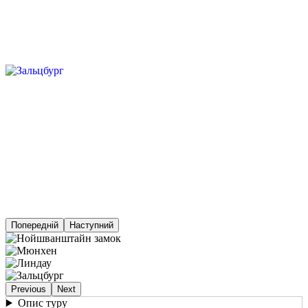
Попередній
Наступний
Previous
Next
Опис туру