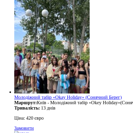
Молодіжний табір «Okay Holiday» (Сонячний Берег)
Маршрут:
Київ - Молодіжний табір «Okey Holiday»(Соняч
Тривалість:
13 днів
Ціна: 420 євро
Замовити