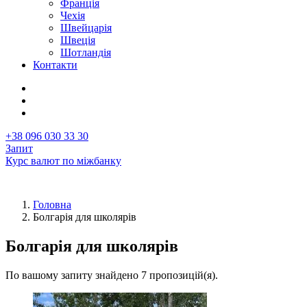
Франція
Чехія
Швейцарія
Швеція
Шотландія
Контакти
+38 096 030 33 30
Запит
Курс валют по міжбанку
Головна
Болгарія для школярів
Рядок
навіґації
Болгарія для школярів
По вашому запиту знайдено 7 пропозицій(я).