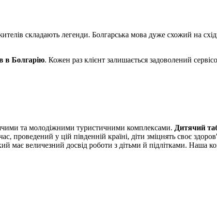
ителів складають легенди. Болгарська мова дуже схожий на східно
в в Болгарію
. Кожен раз клієнт залишається задоволений сервіс
тячими та молодіжними туристичними комплексами.
Дитячий таб
ас, проведений у цій південній країні, діти зміцнять своє здоров'
кий має величезний досвід роботи з дітьми й підлітками. Наша ко