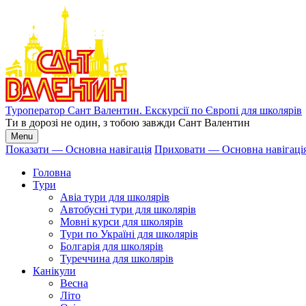
Перейти
до
основного
вмісту
Туроператор Сант Валентин. Екскурсії по Європі для школярів
Ти в дорозі не один, з тобою завжди Сант Валентин
Menu
Показати — Основна навігація
Приховати — Основна навігаці
Основна
Головна
навігація
Тури
Авіа тури для школярів
Автобусні тури для школярів
Мовні курси для школярів
Тури по Україні для школярів
Болгарія для школярів
Туреччина для школярів
Канікули
Весна
Літо