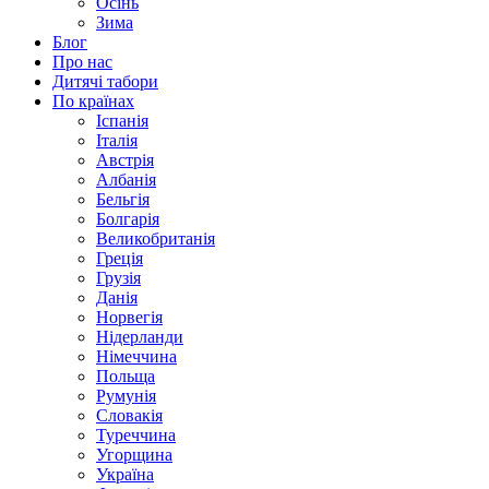
Осінь
Зима
Блог
Про нас
Дитячі табори
По країнах
Іспанія
Італія
Австрія
Албанія
Бельгія
Болгарія
Великобританія
Греція
Грузія
Данія
Норвегія
Нідерланди
Німеччина
Польща
Румунія
Словакія
Туреччина
Угорщина
Україна