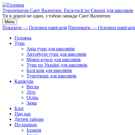
Перейти
до
Туроператор Сант Валентин. Екскурсії по Європі для школярів
основного
Ти в дорозі не один, з тобою завжди Сант Валентин
вмісту
Menu
Показати — Основна навігація
Приховати — Основна навігаці
Основна
Головна
навігація
Тури
Авіа тури для школярів
Автобусні тури для школярів
Мовні курси для школярів
Тури по Україні для школярів
Болгарія для школярів
Туреччина для школярів
Канікули
Весна
Літо
Осінь
Зима
Блог
Про нас
Дитячі табори
По країнах
Іспанія