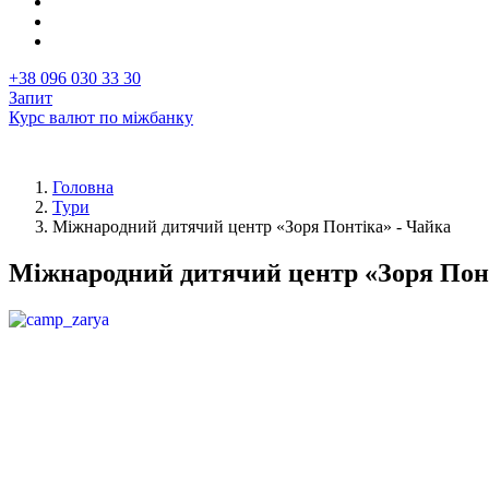
+38 096 030 33 30
Запит
Курс валют по міжбанку
Головна
Тури
Рядок
Міжнародний дитячий центр «Зоря Понтіка» - Чайка
навіґації
Міжнародний дитячий центр «Зоря Пон