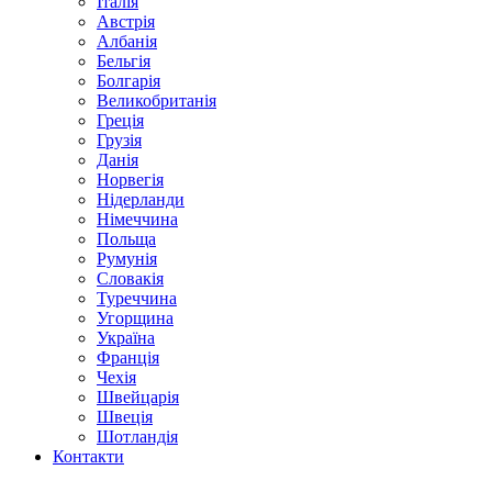
Італія
Австрія
Албанія
Бельгія
Болгарія
Великобританія
Греція
Грузія
Данія
Норвегія
Нідерланди
Німеччина
Польща
Румунія
Словакія
Туреччина
Угорщина
Україна
Франція
Чехія
Швейцарія
Швеція
Шотландія
Контакти