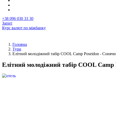
+38 096 030 33 30
Запит
Курс валют по міжбанку
Головна
Тури
Рядок
Елітний молодіжний табір COOL Camp Poseidon - Сонячн
навіґації
Елітний молодіжний табір COOL Camp P