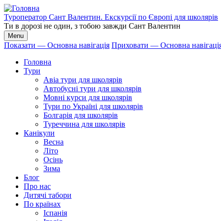
Перейти
до
Туроператор Сант Валентин. Екскурсії по Європі для школярів
основного
Ти в дорозі не один, з тобою завжди Сант Валентин
вмісту
Menu
Показати — Основна навігація
Приховати — Основна навігаці
Основна
Головна
навігація
Тури
Авіа тури для школярів
Автобусні тури для школярів
Мовні курси для школярів
Тури по Україні для школярів
Болгарія для школярів
Туреччина для школярів
Канікули
Весна
Літо
Осінь
Зима
Блог
Про нас
Дитячі табори
По країнах
Іспанія