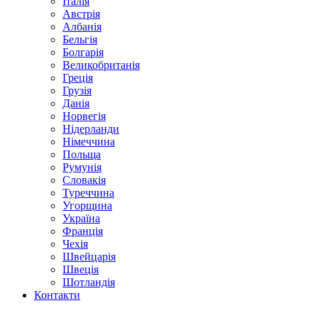
Італія
Австрія
Албанія
Бельгія
Болгарія
Великобританія
Греція
Грузія
Данія
Норвегія
Нідерланди
Німеччина
Польща
Румунія
Словакія
Туреччина
Угорщина
Україна
Франція
Чехія
Швейцарія
Швеція
Шотландія
Контакти