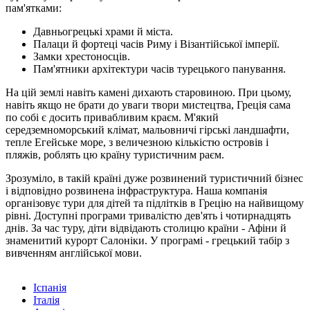
пам'ятками:
Давньогрецькі храми й міста.
Палаци й фортеці часів Риму і Візантійської імперії.
Замки хрестоносців.
Пам'ятники архітектури часів турецького панування.
На цій землі навіть камені дихають старовиною. При цьому,
навіть якщо не брати до уваги твори мистецтва, Греція сама
по собі є досить привабливим краєм. М'який
середземноморський клімат, мальовничі гірські ландшафти,
тепле Егейське море, з величезною кількістю островів і
пляжів, роблять цю країну туристичним раєм.
Зрозуміло, в такій країні дуже розвинений туристичний бізнес
і відповідно розвинена інфраструктура. Наша компанія
організовує тури для дітей та підлітків в Грецію на найвищому
рівні. Доступні програми тривалістю дев'ять і чотирнадцять
днів. За час туру, діти відвідають столицю країни - Афіни й
знаменитий курорт Салоніки. У програмі - грецький табір з
вивченням англійської мови.
Іспанія
Італія