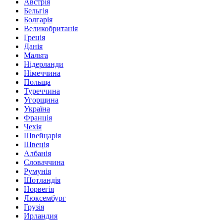
Австрія
Бельгія
Болгарія
Великобританія
Греція
Данія
Мальта
Нідерланди
Німеччина
Польща
Туреччина
Угорщина
Україна
Франція
Чехія
Швейцарія
Швеція
Албанія
Словаччина
Румунія
Шотландія
Норвегія
Люксембург
Грузія
Ирландия