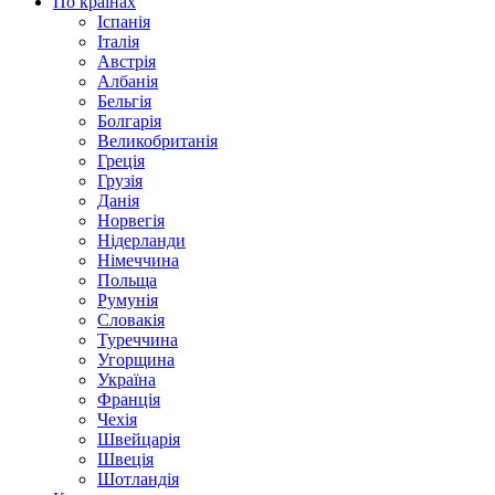
По країнах
Іспанія
Італія
Австрія
Албанія
Бельгія
Болгарія
Великобританія
Греція
Грузія
Данія
Норвегія
Нідерланди
Німеччина
Польща
Румунія
Словакія
Туреччина
Угорщина
Україна
Франція
Чехія
Швейцарія
Швеція
Шотландія