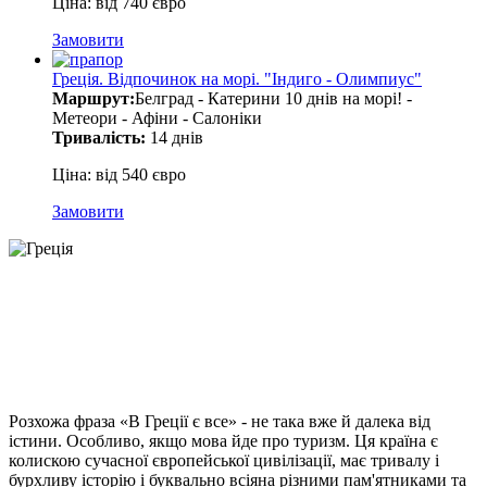
Ціна: від 740 євро
Замовити
Греція. Відпочинок на морі. "Індиго - Олимпиус"
Маршрут:
Белград - Катерини 10 днів на морі! -
Метеори - Афіни - Салоніки
Тривалість:
14 днів
Ціна: від 540 євро
Замовити
Розхожа фраза «В Греції є все» - не така вже й далека від
істини. Особливо, якщо мова йде про туризм. Ця країна є
колискою сучасної європейської цивілізації, має тривалу і
бурхливу історію і буквально всіяна різними пам'ятниками та