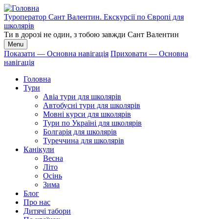
Перейти
до
Туроператор Сант Валентин. Екскурсії по Європі для
основного
школярів
вмісту
Ти в дорозі не один, з тобою завжди Сант Валентин
Menu
Показати — Основна навігація
Приховати — Основна
навігація
Основна
навігація
Головна
Тури
Авіа тури для школярів
Автобусні тури для школярів
Мовні курси для школярів
Тури по Україні для школярів
Болгарія для школярів
Туреччина для школярів
Канікули
Весна
Літо
Осінь
Зима
Блог
Про нас
Дитячі табори