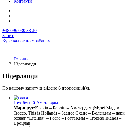
Контакти
+38 096 030 33 30
Запит
Курс валют по міжбанку
Головна
Нідерланди
Рядок
навіґації
Нідерланди
По вашому запиту знайдено 6 пропозицій(я).
Незабутній Амстердам
Маршрут:
Краків – Берлін – Амстердам (Музеї Мадам
Тюссо, This is Holland) – Заансе Сханс – Волендам – парк
розваг “Efteling” – Гаага – Роттердам – Tropical Islands –
Вроцлав