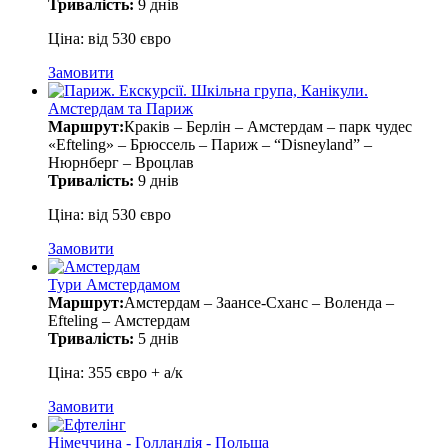
Тривалість:
9 днів
Ціна: від 530 євро
Замовити
Амстердам та Париж
Маршрут:
Краків – Берлін – Амстердам – парк чудес
«Efteling» – Брюссель – Париж – “Disneyland” –
Нюрнберг – Вроцлав
Тривалість:
9 днів
Ціна: від 530 євро
Замовити
Тури Амстердамом
Маршрут:
Амстердам – Заансе-Сханс – Воленда –
Efteling – Амстердам
Тривалість:
5 днів
Ціна: 355 євро + а/к
Замовити
Німеччина - Голландія - Польща