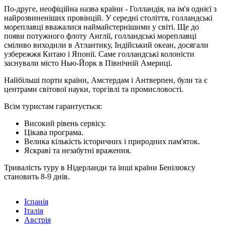
По-друге, неофіційна назва країни - Голландія, на ім'я однієї з
найрозвиненіших провінцій. У середні століття, голландські
мореплавці вважалися наймайстернішими у світі. Ще до
появи потужного флоту Англії, голландські мореплавці
сміливо виходили в Атлантику, Індійський океан, досягали
узбережжя Китаю і Японії. Саме голландські колоністи
заснували місто Нью-Йорк в Північній Америці.
Найбільші порти країни, Амстердам і Антверпен, були та є
центрами світової науки, торгівлі та промисловості.
Всім туристам гарантується:
Високий рівень сервісу.
Цікава програма.
Велика кількість історичних і природних пам'яток.
Яскраві та незабутні враження.
Тривалість туру в Нідерланди та інші країни Бенілюксу
становить 8-9 днів.
Іспанія
Італія
Австрія