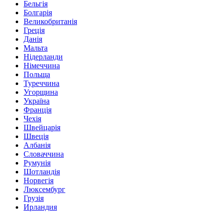
Бельгія
Болгарія
Великобританія
Греція
Данія
Мальта
Нідерланди
Німеччина
Польща
Туреччина
Угорщина
Україна
Франція
Чехія
Швейцарія
Швеція
Албанія
Словаччина
Румунія
Шотландія
Норвегія
Люксембург
Грузія
Ирландия