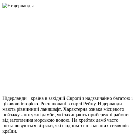
Нідерланди - країна в західній Європі з надзвичайно багатою і
цікавою історією. Розташовані в гирлі Рейну, Нідерланди
мають рівнинний ландшафт. Характерна ознака місцевого
пейзажу - потужні дамби, які захищають прибережні райони
від затоплення морською водою. На хребтах дамб часто
розташовуються вітряки, які є одним з впізнаваних символів
країни.