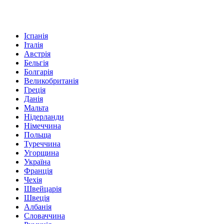
Іспанія
Італія
Австрія
Бельгія
Болгарія
Великобританія
Греція
Данія
Мальта
Нідерланди
Німеччина
Польща
Туреччина
Угорщина
Україна
Франція
Чехія
Швейцарія
Швеція
Албанія
Словаччина