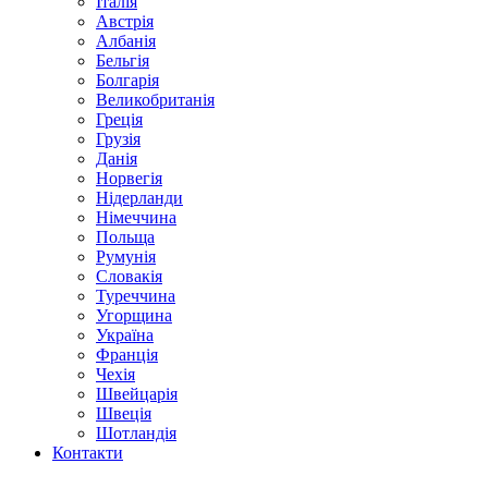
Італія
Австрія
Албанія
Бельгія
Болгарія
Великобританія
Греція
Грузія
Данія
Норвегія
Нідерланди
Німеччина
Польща
Румунія
Словакія
Туреччина
Угорщина
Україна
Франція
Чехія
Швейцарія
Швеція
Шотландія
Контакти