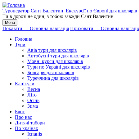
Перейти
до
Туроператор Сант Валентин. Екскурсії по Європі для школярів
основного
Ти в дорозі не один, з тобою завжди Сант Валентин
вмісту
Menu
Показати — Основна навігація
Приховати — Основна навігаці
Основна
Головна
навігація
Тури
Авіа тури для школярів
Автобусні тури для школярів
Мовні курси для школярів
Тури по Україні для школярів
Болгарія для школярів
Туреччина для школярів
Канікули
Весна
Літо
Осінь
Зима
Блог
Про нас
Дитячі табори
По країнах
Іспанія