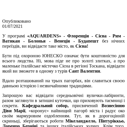
Опубликовано
01/07/2021
У програмі
«AQUARDENS» - Флоренція - Сієна - Рим -
Ватикан - Болонья - Венеція - Будапешт
без нічних
переїздів, ви відвідаєте таке місто, як
Сієна!
Бути під охороною ЮНЕСКО означає бути коштовністю для
всього людства. Ні, мова піде не про золоті злитках, а про
маленьке італійське містечко Сієна в регіоні Тоскана, відвідати
який ви зможете в одному з турів
Сант Валентин
.
Вдало розташований на трьох пагорбах, він славиться своєю
давньою історією і незвичайними традиціями.
Запрошую вас відвідати середньовічні вулички-лабіринти,
разом заглянути в затишні куточки, що приховують таємниці і
секрети.
Кафедральний собор,
присвячений
Вознесінню
Діви Марії
, «коронує» найвищий пагорб міста і радує око
своїм мармуровим оздобленням. Тут, як в дорогоцінній
скриньці, зберігаються роботи
Мікеланджело, Пінтуріккьо,
Лоренцо Берніні
та інших італійських зодчих. Крім того,