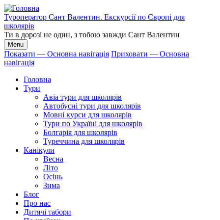
Перейти
до
Туроператор Сант Валентин. Екскурсії по Європі для
основного
школярів
вмісту
Ти в дорозі не один, з тобою завжди Сант Валентин
Menu
Показати — Основна навігація
Приховати — Основна
навігація
Основна
навігація
Головна
Тури
Авіа тури для школярів
Автобусні тури для школярів
Мовні курси для школярів
Тури по Україні для школярів
Болгарія для школярів
Туреччина для школярів
Канікули
Весна
Літо
Осінь
Зима
Блог
Про нас
Дитячі табори