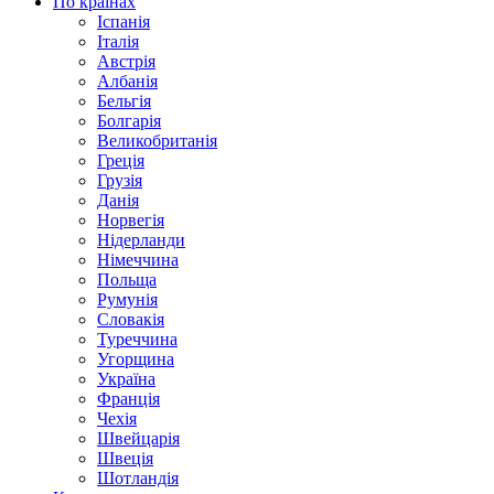
По країнах
Іспанія
Італія
Австрія
Албанія
Бельгія
Болгарія
Великобританія
Греція
Грузія
Данія
Норвегія
Нідерланди
Німеччина
Польща
Румунія
Словакія
Туреччина
Угорщина
Україна
Франція
Чехія
Швейцарія
Швеція
Шотландія