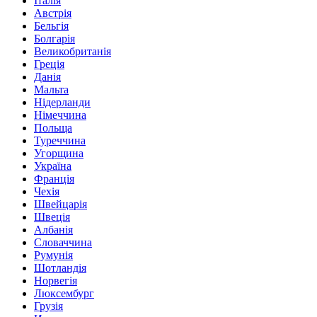
Італія
Австрія
Бельгія
Болгарія
Великобританія
Греція
Данія
Мальта
Нідерланди
Німеччина
Польща
Туреччина
Угорщина
Україна
Франція
Чехія
Швейцарія
Швеція
Албанія
Словаччина
Румунія
Шотландія
Норвегія
Люксембург
Грузія