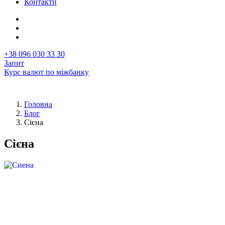
Контакти
+38 096 030 33 30
Запит
Курс валют по міжбанку
Головна
Блог
Рядок
Сієна
навіґації
Сієна
Перша
Image
фотографія
у
статті