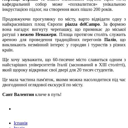
кафедральний собор може «похвалитися» унікальною
інкрустацією підлог, на створення яких пішло 200 років.
Продовжуючи прогулянку по місту, варто відвідати одну з
найкрасивіших площ Європи
piazza delCampo
. За формою
вона нагадує вигнуту черепашку, що примикає до міської
ратуші з
вежею Ненажери
. Площа протягом століть служить
ареною для проведення традиційних перегонів
Паліо
, що
викликають незмінний інтерес у городян і туристів з різних
країн.
Ще хочу зауважити, що 60-тисячне місто славиться одним з
найстаріших університетів Італії (заснований в XIII столітті),
який щороку відкриває свої двері для 20 тисяч студентів.
Це мала частина пам'яток, якими можна насолодитися під час
двогодинної оглядової екскурсії по місту.
Сант Валентин
кличе в путь!
Іспанія