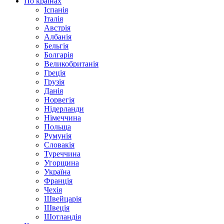
По країнах
Іспанія
Італія
Австрія
Албанія
Бельгія
Болгарія
Великобританія
Греція
Грузія
Данія
Норвегія
Нідерланди
Німеччина
Польща
Румунія
Словакія
Туреччина
Угорщина
Україна
Франція
Чехія
Швейцарія
Швеція
Шотландія