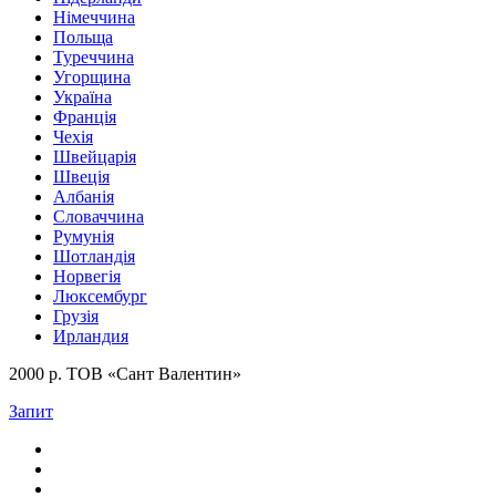
Німеччина
Польща
Туреччина
Угорщина
Україна
Франція
Чехія
Швейцарія
Швеція
Албанія
Словаччина
Румунія
Шотландія
Норвегія
Люксембург
Грузія
Ирландия
2000 р. ТОВ «Сант Валентин»
Запит