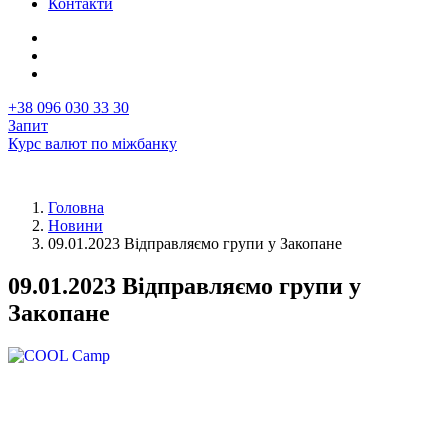
Контакти
+38 096 030 33 30
Запит
Курс валют по міжбанку
Головна
Новини
Рядок
09.01.2023 Відправляємо групи у Закопане
навіґації
09.01.2023 Відправляємо групи у
Закопане
Перша
Image
фотографія
у
новині