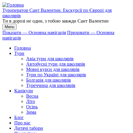
Перейти
до
Туроператор Сант Валентин. Екскурсії по Європі для
основного
школярів
вмісту
Ти в дорозі не один, з тобою завжди Сант Валентин
Menu
Показати — Основна навігація
Приховати — Основна
навігація
Основна
навігація
Головна
Тури
Авіа тури для школярів
Автобусні тури для школярів
Мовні курси для школярів
Тури по Україні для школярів
Болгарія для школярів
Туреччина для школярів
Канікули
Весна
Літо
Осінь
Зима
Блог
Про нас
Дитячі табори