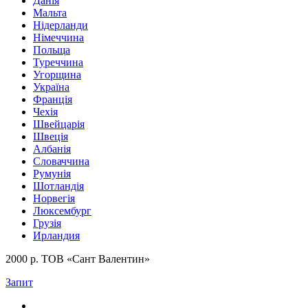
Данія
Мальта
Нідерланди
Німеччина
Польща
Туреччина
Угорщина
Україна
Франція
Чехія
Швейцарія
Швеція
Албанія
Словаччина
Румунія
Шотландія
Норвегія
Люксембург
Грузія
Ирландия
2000 р. ТОВ «Сант Валентин»
Запит