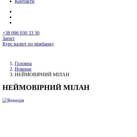
Контакти
+38 096 030 33 30
Запит
Курс валют по міжбанку
Головна
Новини
Рядок
НЕЙМОВІРНИЙ МІЛАН
навіґації
НЕЙМОВІРНИЙ МІЛАН
Перша
Image
фотографія
у
новині