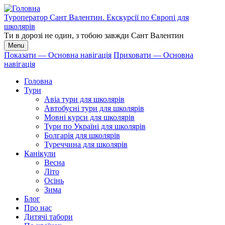
Перейти
до
Туроператор Сант Валентин. Екскурсії по Європі для
основного
школярів
вмісту
Ти в дорозі не один, з тобою завжди Сант Валентин
Menu
Показати — Основна навігація
Приховати — Основна
навігація
Основна
навігація
Головна
Тури
Авіа тури для школярів
Автобусні тури для школярів
Мовні курси для школярів
Тури по Україні для школярів
Болгарія для школярів
Туреччина для школярів
Канікули
Весна
Літо
Осінь
Зима
Блог
Про нас
Дитячі табори