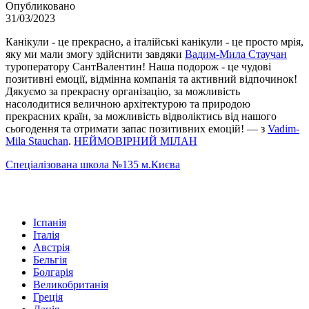
Опубликовано
31/03/2023
Канікули - це прекрасно, а італійські канікули - це просто мрія,
яку ми мали змогу здійснити завдяки
Вадим-Мила Стаучан
туроператору СантВалентин! Наша подорож - це чудові
позитивні емоції, відмінна компанія та активний відпочинок!
Дякуємо за прекрасну організацію, за можливість
насолодитися величною архітектурою та природою
прекрасних країн, за можливість відволіктись від нашого
сьогодення та отримати запас позитивних емоцій! — з
Vadim-
Mila Stauchan
.
НЕЙМОВІРНИЙ МІЛАН
Спеціалізована школа №135 м.Києва
Іспанія
Італія
Австрія
Бельгія
Болгарія
Великобританія
Греція