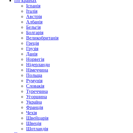
По країнах
Іспанія
Італія
Австрія
Албанія
Бельгія
Болгарія
Великобританія
Греція
Грузія
Данія
Норвегія
Нідерланди
Німеччина
Польща
Румунія
Словакія
Туреччина
Угорщина
Україна
Франція
Чехія
Швейцарія
Швеція
Шотландія