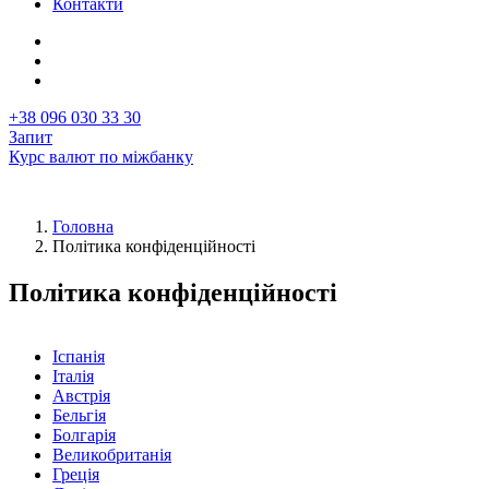
Контакти
+38 096 030 33 30
Запит
Курс валют по міжбанку
Головна
Політика конфіденційності
Рядок
навіґації
Політика конфіденційності
Іспанія
Італія
Австрія
Бельгія
Болгарія
Великобританія
Греція