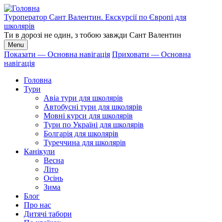
Перейти
до
Туроператор Сант Валентин. Екскурсії по Європі для
основного
школярів
вмісту
Ти в дорозі не один, з тобою завжди Сант Валентин
Menu
Показати — Основна навігація
Приховати — Основна
навігація
Основна
навігація
Головна
Тури
Авіа тури для школярів
Автобусні тури для школярів
Мовні курси для школярів
Тури по Україні для школярів
Болгарія для школярів
Туреччина для школярів
Канікули
Весна
Літо
Осінь
Зима
Блог
Про нас
Дитячі табори