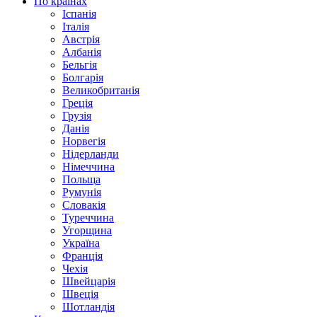
По країнах
Іспанія
Італія
Австрія
Албанія
Бельгія
Болгарія
Великобританія
Греція
Грузія
Данія
Норвегія
Нідерланди
Німеччина
Польща
Румунія
Словакія
Туреччина
Угорщина
Україна
Франція
Чехія
Швейцарія
Швеція
Шотландія