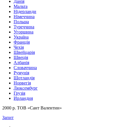
Данія
Мальта
Нідерланди
Німеччина
Польща
Туреччина
Угорщина
Україна
Франція
Чехія
Швейцарія
Швеція
Албанія
Словаччина
Румунія
Шотландія
Норвегія
Люксембург
Грузія
Ирландия
2000 р. ТОВ «Сант Валентин»
Запит