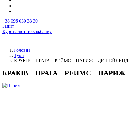
+38 096 030 33 30
Запит
Курс валют по міжбанку
Головна
Тури
Рядок
КРАКІВ – ПРАГА – РЕЙМС – ПАРИЖ – ДІСНЕЙЛЕНД
навіґації
КРАКІВ – ПРАГА – РЕЙМС – ПАРИЖ