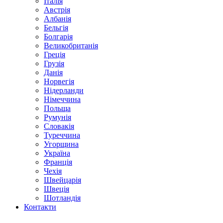
Італія
Австрія
Албанія
Бельгія
Болгарія
Великобританія
Греція
Грузія
Данія
Норвегія
Нідерланди
Німеччина
Польща
Румунія
Словакія
Туреччина
Угорщина
Україна
Франція
Чехія
Швейцарія
Швеція
Шотландія
Контакти