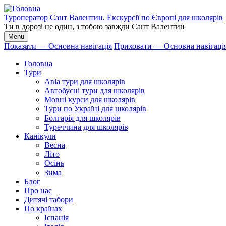
Перейти
до
Туроператор Сант Валентин. Екскурсії по Європі для школярів
основного
Ти в дорозі не один, з тобою завжди Сант Валентин
вмісту
Menu
Показати — Основна навігація
Приховати — Основна навігаці
Основна
Головна
навігація
Тури
Авіа тури для школярів
Автобусні тури для школярів
Мовні курси для школярів
Тури по Україні для школярів
Болгарія для школярів
Туреччина для школярів
Канікули
Весна
Літо
Осінь
Зима
Блог
Про нас
Дитячі табори
По країнах
Іспанія