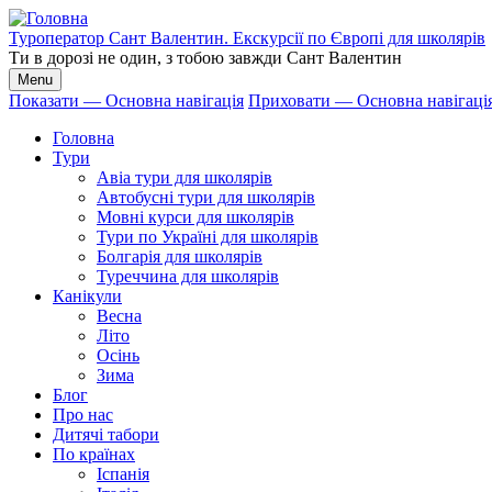
Перейти
до
Туроператор Сант Валентин. Екскурсії по Європі для школярів
основного
Ти в дорозі не один, з тобою завжди Сант Валентин
вмісту
Menu
Показати — Основна навігація
Приховати — Основна навігаці
Основна
Головна
навігація
Тури
Авіа тури для школярів
Автобусні тури для школярів
Мовні курси для школярів
Тури по Україні для школярів
Болгарія для школярів
Туреччина для школярів
Канікули
Весна
Літо
Осінь
Зима
Блог
Про нас
Дитячі табори
По країнах
Іспанія