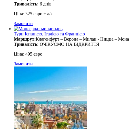
Тривалість:
6 днів
Ціна: 325 євро + а/к
Замовити
Тури Іспанією, Італією та Францією
Маршрут:
Клагенфурт – Верона – Милан - Ницца – Монак
Тривалість:
ОЧІКУЄМО НА ВІДКРИТТЯ
Ціна: 495 євро
Замовити