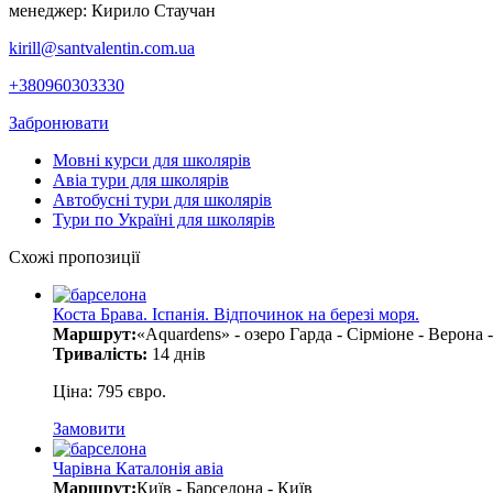
менеджер: Кирило Стаучан
kirill@santvalentin.com.ua
+380960303330
Забронювати
Мовні курси для школярів
Авіа тури для школярів
Автобусні тури для школярів
Тури по Україні для школярів
Схожі пропозиції
Коста Брава. Іспанія. Відпочинок на березі моря.
Маршрут:
«Aquardens» - озеро Гарда - Сірміоне - Верона
Тривалість:
14 днів
Ціна: 795 євро.
Замовити
Чарівна Каталонія авіа
Маршрут:
Київ - Барселона - Київ