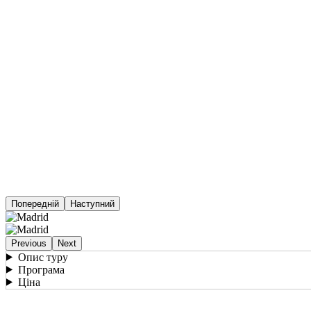
Попередній
Наступний
Previous
Next
Опис туру
Програма
Ціна