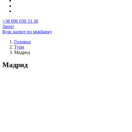
+38 096 030 33 30
Запит
Курс валют по міжбанку
Головна
Тури
Рядок
Мадрид
навіґації
Мадрид