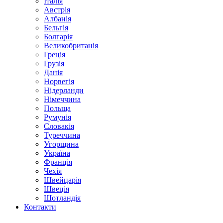
Італія
Австрія
Албанія
Бельгія
Болгарія
Великобританія
Греція
Грузія
Данія
Норвегія
Нідерланди
Німеччина
Польща
Румунія
Словакія
Туреччина
Угорщина
Україна
Франція
Чехія
Швейцарія
Швеція
Шотландія
Контакти