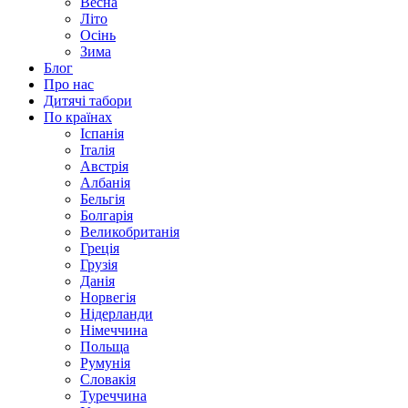
Весна
Літо
Осінь
Зима
Блог
Про нас
Дитячі табори
По країнах
Іспанія
Італія
Австрія
Албанія
Бельгія
Болгарія
Великобританія
Греція
Грузія
Данія
Норвегія
Нідерланди
Німеччина
Польща
Румунія
Словакія
Туреччина