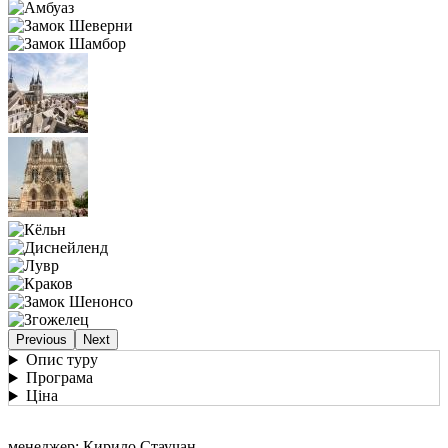
Previous
Next
Опис туру
Програма
Ціна
менеджер: Кирило Стаучан