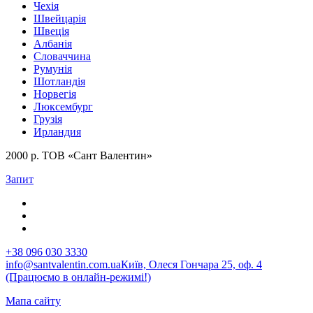
Чехія
Швейцарія
Швеція
Албанія
Словаччина
Румунія
Шотландія
Норвегія
Люксембург
Грузія
Ирландия
2000 р. ТОВ «Сант Валентин»
Запит
+38 096 030 3330
info@santvalentin.com.ua
Київ, Олеся Гончара 25, оф. 4
(Працюємо в онлайн-режимі!)
Мапа сайту