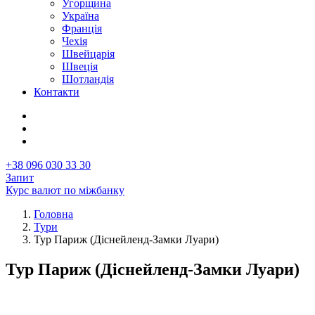
Угорщина
Україна
Франція
Чехія
Швейцарія
Швеція
Шотландія
Контакти
+38 096 030 33 30
Запит
Курс валют по міжбанку
Головна
Тури
Рядок
Тур Париж (Діснейленд-Замки Луари)
навіґації
Тур Париж (Діснейленд-Замки Луари)