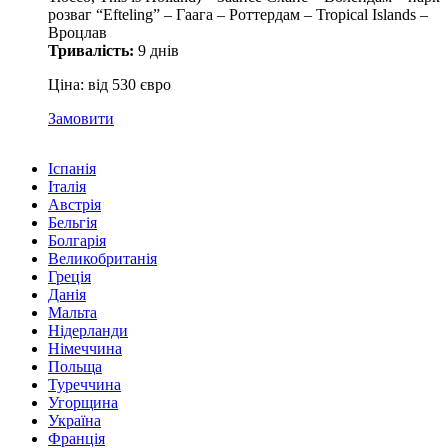
розваг “Efteling” – Гаага – Роттердам – Tropical Islands –
Вроцлав
Тривалість:
9 днів
Ціна: від 530 євро
Замовити
Іспанія
Італія
Австрія
Бельгія
Болгарія
Великобританія
Греція
Данія
Мальта
Нідерланди
Німеччина
Польща
Туреччина
Угорщина
Україна
Франція