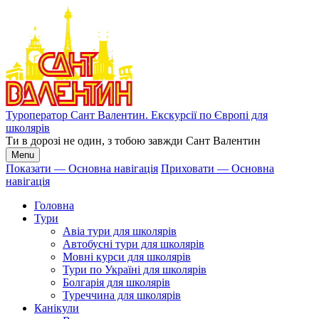
Перейти
до
основного
вмісту
Туроператор Сант Валентин. Екскурсії по Європі для
школярів
Ти в дорозі не один, з тобою завжди Сант Валентин
Menu
Показати — Основна навігація
Приховати — Основна
навігація
Основна
навігація
Головна
Тури
Авіа тури для школярів
Автобусні тури для школярів
Мовні курси для школярів
Тури по Україні для школярів
Болгарія для школярів
Туреччина для школярів
Канікули