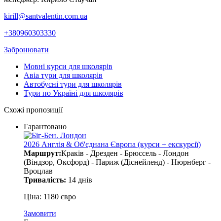
kirill@santvalentin.com.ua
+380960303330
Забронювати
Мовні курси для школярів
Авіа тури для школярів
Автобусні тури для школярів
Тури по Україні для школярів
Схожі пропозиції
Гарантовано
2026 Англія & Об'єднана Європа (курси + екскурсії)
Маршрут:
Краків - Дрезден - Брюссель - Лондон
(Віндзор, Оксфорд) - Париж (Діснейленд) - Нюрнберг -
Вроцлав
Тривалість:
14 днів
Ціна: 1180 євро
Замовити