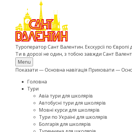
Перейти
до
основного
вмісту
Туроператор Сант Валентин. Екскурсії по Європі 
Ти в дорозі не один, з тобою завжди Сант Вален
Menu
Показати — Основна навігація
Приховати — Осно
ОСНОВНА
Головна
Тури
НАВІГАЦІЯ
Авіа тури для школярів
Автобусні тури для школярів
Мовні курси для школярів
Тури по Україні для школярів
Болгарія для школярів
Туреччина для школярів