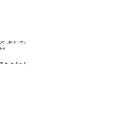
для школярів
тин
вна навігація