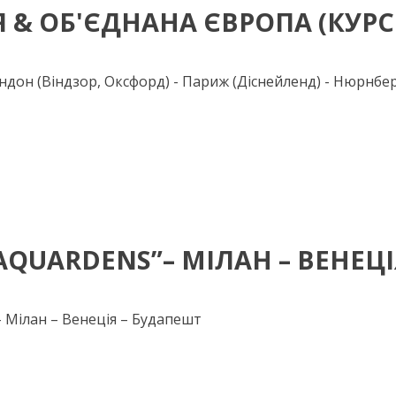
Я & ОБ'ЄДНАНА ЄВРОПА (КУРСИ
ондон (Віндзор, Оксфорд) - Париж (Діснейленд) - Нюрнбе
“AQUARDENS”– МІЛАН – ВЕНЕЦ
– Мілан – Венеція – Будапешт